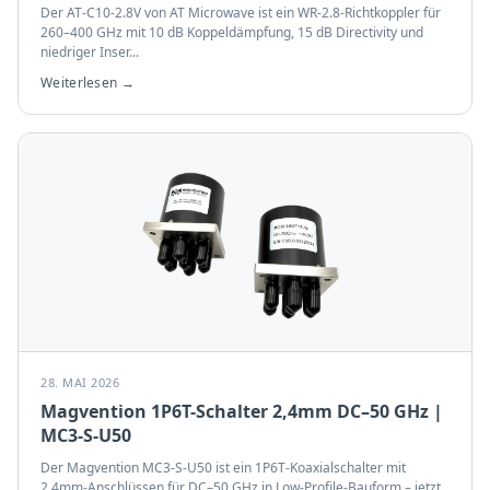
Der AT-C10-2.8V von AT Microwave ist ein WR-2.8-Richtkoppler für
260–400 GHz mit 10 dB Koppeldämpfung, 15 dB Directivity und
niedriger Inser
...
Weiterlesen →
28. MAI 2026
Magvention 1P6T-Schalter 2,4mm DC–50 GHz |
MC3-S-U50
Der Magvention MC3-S-U50 ist ein 1P6T-Koaxialschalter mit
2,4mm-Anschlüssen für DC–50 GHz in Low-Profile-Bauform – jetzt