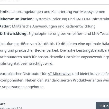
hnik:
Laborumgebungen und Kalibrierung von Messsystemen
elekommunikation:
Systemkalibrierung und SATCOM-Infrastruk
Radar:
Militärische Anwendungen und Radarentwicklung
& Entwicklung:
Signaloptimierung bei Amplifier- und LNA-Tes
bstufungsgrößen von 0,1 dB bis 10 dB bieten eine optimale Bal
sung und praktischer Bedienbarkeit. Die hohe Leistungsbelastbark
 Attenuatoren auch für anspruchsvolle Hochleistungsanwendunge
alintegrität beeinträchtigt wird.
 europäischer Distributor für
AT Microwave
und bietet kurze Liefe
Komponenten. Neben den standardisierten Produktvarianten we
e Anpassungen angeboten.
att
PDF h
kationen als PDF