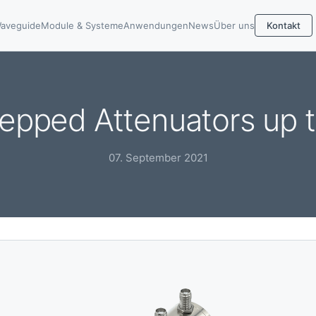
aveguide
Module & Systeme
Anwendungen
News
Über uns
Kontakt
tepped Attenuators up 
07. September 2021