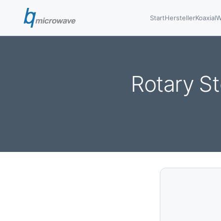
Start
Hersteller
Koaxial
W
Rotary S