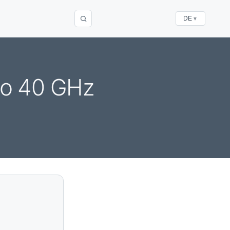
DE
▼
to 40 GHz