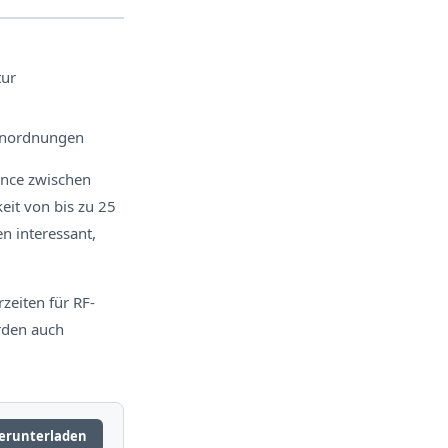
tur
tanordnungen
ance zwischen
eit von bis zu 25
n interessant,
rzeiten für RF-
rden auch
erunterladen