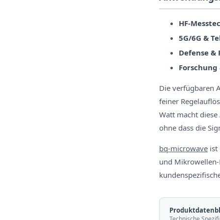
HF-Messtec
5G/6G & T
Defense & 
Forschung 
Die verfügbaren A
feiner Regelauflö
Watt macht diese
ohne dass die Sign
bq-microwave
ist
und Mikrowellen-
kundenspezifisch
Produktdatenbl
Technische Spezifi