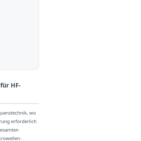
für HF-
quenztechnik, wo
ung erforderlich
 gesamten
krowellen-