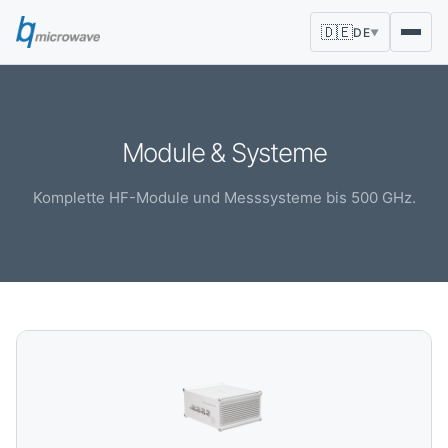
🇩🇪
DE
▼
Module & Systeme
Komplette HF-Module und Messsysteme bis 500 GHz.