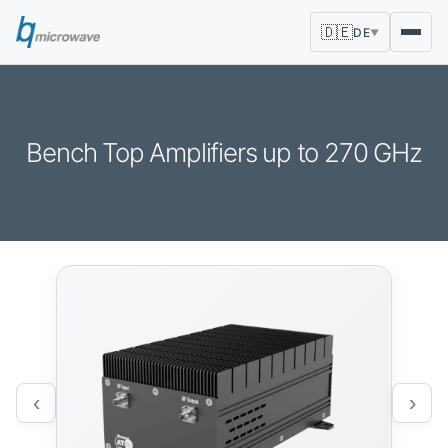
🇩🇪
DE
▼
Bench Top Amplifiers up to 270 GHz
‹
›