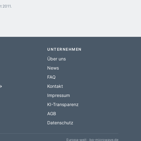
t 2011.
UNTERNEHMEN
Über uns
News
FAQ
 →
Kontakt
Impressum
KI-Transparenz
AGB
Datenschutz
Europa-weit · bq-microwave.de