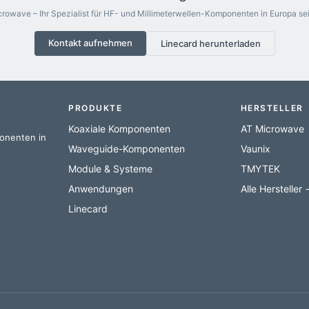
rowave – Ihr Spezialist für HF- und Millimeterwellen-Komponenten in Europa sei
Kontakt aufnehmen
Linecard herunterladen
PRODUKTE
HERSTELLER
Koaxiale Komponenten
AT Microwave
ponenten in
Waveguide-Komponenten
Vaunix
Module & Systeme
TMYTEK
Anwendungen
Alle Hersteller
Linecard