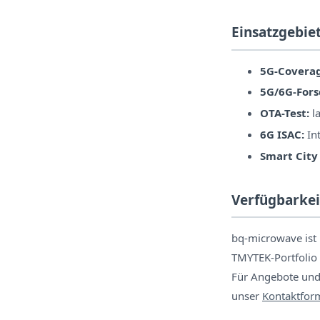
Einsatzgebie
5G-Covera
5G/6G-Fors
OTA-Test:
la
6G ISAC:
In
Smart City 
Verfügbarkei
bq-microwave ist 
TMYTEK-Portfolio 
Für Angebote und 
unser
Kontaktfor