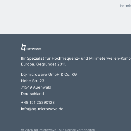
bq-mic
Ihr Spezialist für Hochfrequenz- und Millimeterwellen-Kom
Europa. Gegründet 2011.
bq-microwave GmbH & Co. KG
Hohe Str. 23
71549 Auenwald
Deutschland
+49 151 25290128
info@bq-microwave.de
© 2026 bq-microwave · Alle Rechte vorbehalten