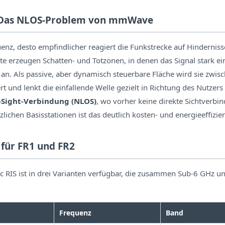
 Das NLOS-Problem von mmWave
uenz, desto empfindlicher reagiert die Funkstrecke auf Hindernis
 erzeugen Schatten- und Totzonen, in denen das Signal stark ei
IS an. Als passive, aber dynamisch steuerbare Fläche wird sie zwi
t und lenkt die einfallende Welle gezielt in Richtung des Nutzers –
-Sight-Verbindung (NLOS)
, wo vorher keine direkte Sichtverbi
zlichen Basisstationen ist das deutlich kosten- und energieeffizien
 für FR1 und FR2
ic RIS ist in drei Varianten verfügbar, die zusammen Sub-6 GHz
Frequenz
Band