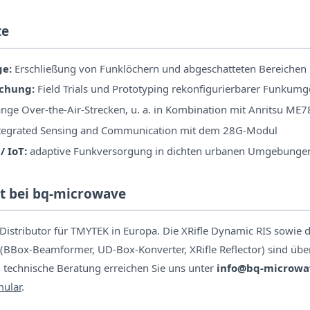
te
ge:
Erschließung von Funklöchern und abgeschatteten Bereichen 
chung:
Field Trials und Prototyping rekonfigurierbarer Funku
nge Over-the-Air-Strecken, u. a. in Kombination mit Anritsu ME
tegrated Sensing and Communication mit dem 28G-Modul
/ IoT:
adaptive Funkversorgung in dichten urbanen Umgebunge
t bei bq-microwave
Distributor für TMYTEK in Europa. Die XRifle Dynamic RIS sowie 
(BBox-Beamformer, UD-Box-Konverter, XRifle Reflector) sind über 
technische Beratung erreichen Sie uns unter
info@bq-microwa
mular
.