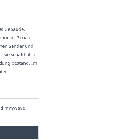
se: Gebäude,
nbricht. Genau
schen Sender und
 sie schafft also
ndung bestand. Im
ter.
 und mmWave