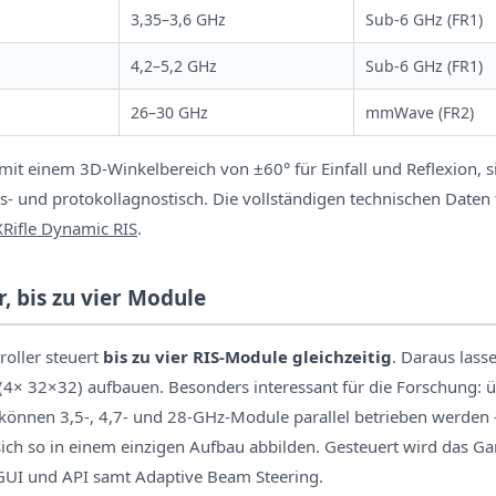
3,35–3,6 GHz
Sub-6 GHz (FR1)
4,2–5,2 GHz
Sub-6 GHz (FR1)
26–30 GHz
mmWave (FR2)
 mit einem 3D-Winkelbereich von ±60° für Einfall und Reflexion, s
- und protokollagnostisch. Die vollständigen technischen Daten f
XRifle Dynamic RIS
.
r, bis zu vier Module
roller steuert
bis zu vier RIS-Module gleichzeitig
. Daraus lass
(4× 32×32) aufbauen. Besonders interessant für die Forschung: 
können 3,5-, 4,7- und 28-GHz-Module parallel betrieben werden 
sich so in einem einzigen Aufbau abbilden. Gesteuert wird das G
GUI und API samt Adaptive Beam Steering.