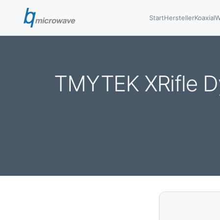
Start
Hersteller
Koaxial
W
TMYTEK XRifle Dyn