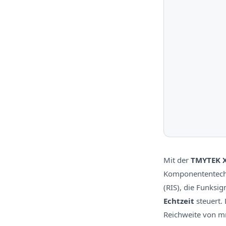
Mit der
TMYTEK X
Komponententech
(RIS), die Funksig
Echtzeit
steuert.
Reichweite von mm