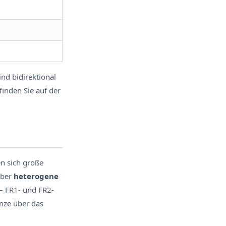
ind bidirektional
inden Sie auf der
en sich große
über
heterogene
– FR1- und FR2-
anze über das