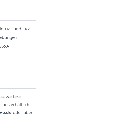
in FR1 und FR2
mgebungen
786xA
n
das weitere
uns erhältlich.
ve.de
oder über