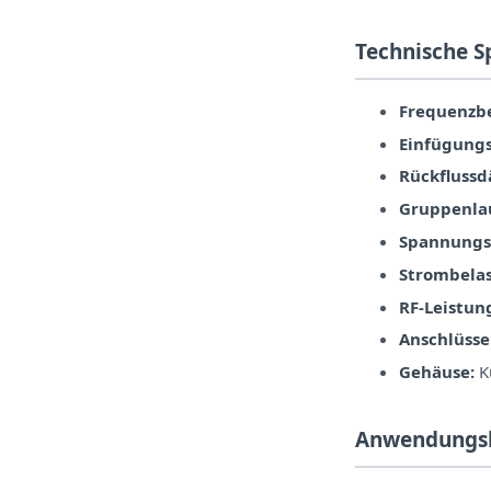
Technische S
Frequenzbe
Einfügung
Rückfluss
Gruppenlau
Spannungs
Strombelas
RF-Leistun
Anschlüsse
Gehäuse:
Ku
Anwendungs