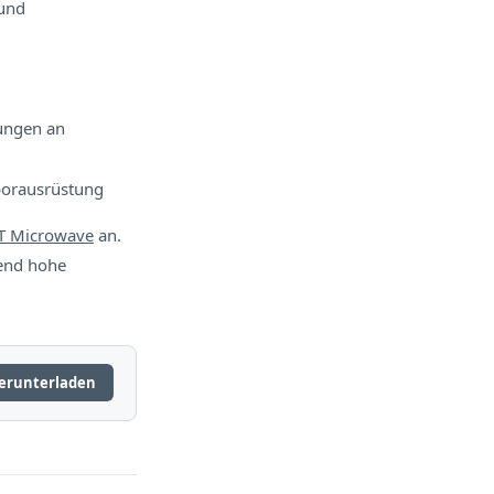
und
ungen an
borausrüstung
T Microwave
an.
hend hohe
erunterladen