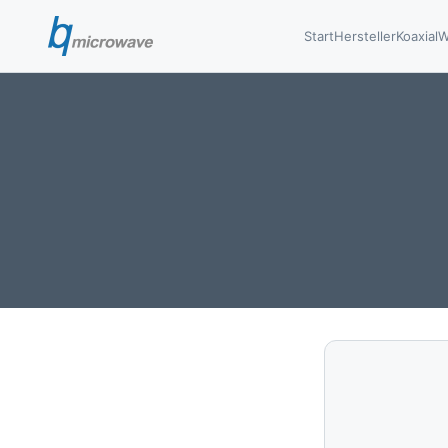
Start
Hersteller
Koaxial
W