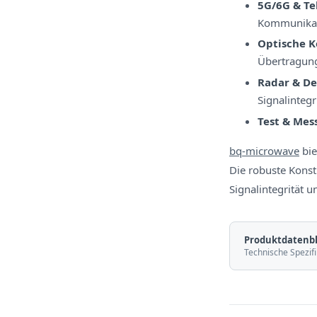
5G/6G & T
Kommunikat
Optische 
Übertragun
Radar & De
Signalintegr
Test & Mes
bq-microwave
bie
Die robuste Kons
Signalintegrität 
Produktdatenbl
Technische Spezifi