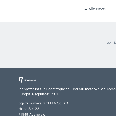
← Alle News
bq-mic
Ihr Spezialist für Hochfrequenz- und Millimeterwellen-Kom
Europa. Gegründet 2011.
bq-microwave GmbH & Co. KG
Hohe Str. 23
71549 Auenwald