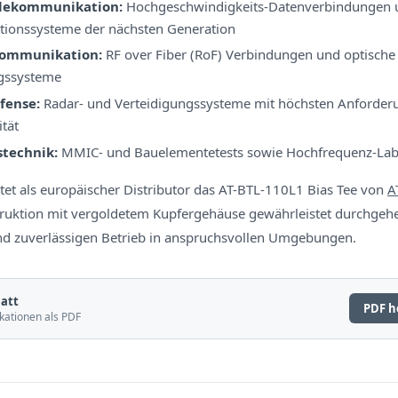
elekommunikation:
Hochgeschwindigkeits-Datenverbindungen 
ionssysteme der nächsten Generation
Kommunikation:
RF over Fiber (RoF) Verbindungen und optische
gssysteme
fense:
Radar- und Verteidigungssysteme mit höchsten Anforder
ität
stechnik:
MMIC- und Bauelementetests sowie Hochfrequenz-La
tet als europäischer Distributor das AT-BTL-110L1 Bias Tee von
A
truktion mit vergoldetem Kupfergehäuse gewährleistet durchge
und zuverlässigen Betrieb in anspruchsvollen Umgebungen.
att
PDF h
kationen als PDF