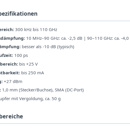
pezifikationen
reich:
300 kHz bis 110 GHz
sdämpfung:
10 MHz–90 GHz: ca. -2,5 dB | 90–110 GHz: ca. -4,0
dämpfung:
besser als -10 dB (typisch)
fzeit:
100 ps
bereich:
bis +25 V
tbarkeit:
bis 250 mA
g:
+27 dBm
:
1,0 mm (Stecker/Buchse), SMA (DC-Port)
pfer mit Vergoldung, ca. 50 g
bereiche