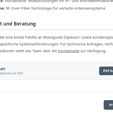
k:
Hochpräzise Testausrüstungen für RF- und Mikrowellenlabora
me:
RF-Over-Fiber-Technologie für verteilte Antennensysteme
t und Beratung
tet eine breite Palette an Waveguide Diplexern sowie kundenspez
spezifische Systemanforderungen. Für technische Anfragen, Verf
fikationen steht das Team über die
Kontaktseite
zur Verfügung.
att
PDF h
kationen als PDF
Pr