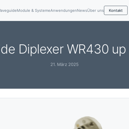
aveguide
Module & Systeme
Anwendungen
News
Über uns
Kontakt
de Diplexer WR430 up
21. März 2025