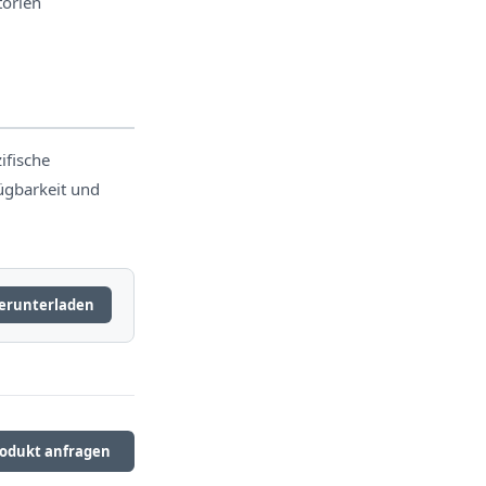
torien
ifische
ügbarkeit und
erunterladen
odukt anfragen