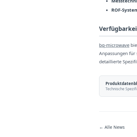
Messtechni
ROF-Syste
Verfügbarkei
bq-microwave
bie
Anpassungen für 
detaillierte Spezi
Produktdatenbl
Technische Spezifi
← Alle News