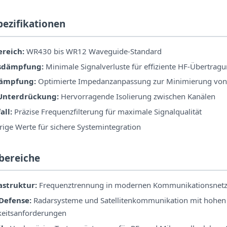
pezifikationen
reich:
WR430 bis WR12 Waveguide-Standard
sdämpfung:
Minimale Signalverluste für effiziente HF-Übertrag
dämpfung:
Optimierte Impedanzanpassung zur Minimierung von
Unterdrückung:
Hervorragende Isolierung zwischen Kanälen
all:
Präzise Frequenzfilterung für maximale Signalqualität
ige Werte für sichere Systemintegration
bereiche
astruktur:
Frequenztrennung in modernen Kommunikationsnet
Defense:
Radarsysteme und Satellitenkommunikation mit hohen
keitsanforderungen