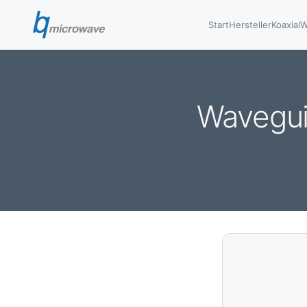
Start
Hersteller
Koaxial
W
Wavegui