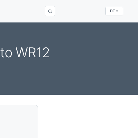
DE
▼
 to WR12