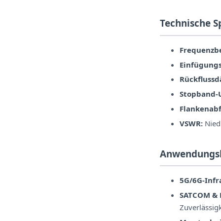
Technische S
Frequenzbe
Einfügung
Rückfluss
Stopband-
Flankenabf
VSWR:
Niedr
Anwendungs
5G/6G-Infr
SATCOM & 
Zuverlässig