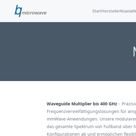
Start
Hersteller
Koaxial
W
Waveguide Multiplier bis 400 GHz
– Präzisi
Frequenzvervielfältigungslösungen für ans
mmWave-Anwendungen. Unsere modularen 
das gesamte Spektrum von Fullband über 
Konfigurationen ab und ermöglichen flexib