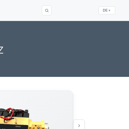
DE
▼
z
›