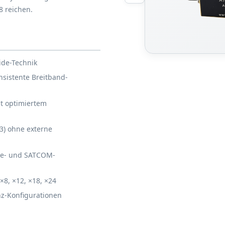
8 reichen.
ide-Technik
nsistente Breitband-
t optimiertem
3) ohne externe
nse- und SATCOM-
 ×8, ×12, ×18, ×24
z-Konfigurationen