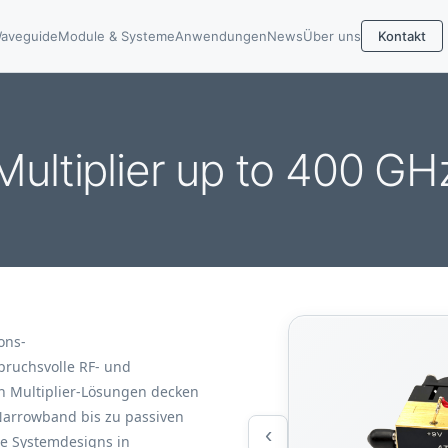
aveguide
Module & Systeme
Anwendungen
News
Über uns
Kontakt
Multiplier up to 400 GH
ons-
pruchsvolle RF- und
Multiplier-Lösungen decken
Narrowband bis zu passiven
‹
le Systemdesigns in