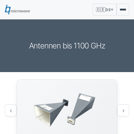
🇩🇪
DE
▼
Antennen bis 1100 GHz
‹
›