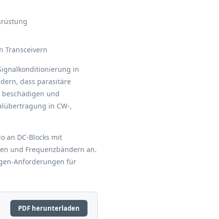
srüstung
n Transceivern
Signalkonditionierung in
dern, dass parasitäre
r beschädigen und
alübertragung in CW-,
io an DC-Blocks mit
zen und Frequenzbändern an.
ngen-Anforderungen für
PDF herunterladen