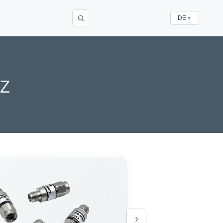
DE
▼
z
›