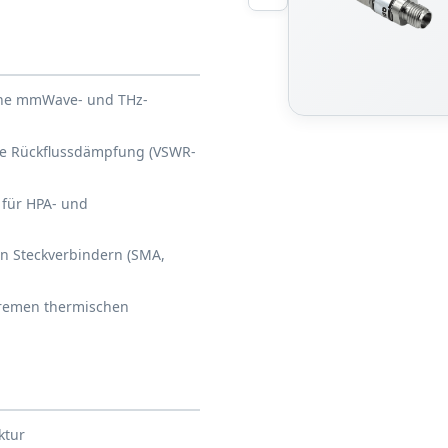
rne mmWave- und THz-
e Rückflussdämpfung (VSWR-
 für HPA- und
en Steckverbindern (SMA,
xtremen thermischen
ktur