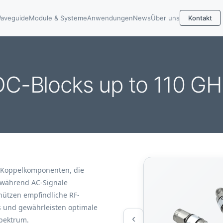
aveguide
Module & Systeme
Anwendungen
News
Über uns
Kontakt
DC-Blocks up to 110 GH
 Koppelkomponenten, die
 während AC-Signale
hützen empfindliche RF-
 und gewährleisten optimale
‹
spektrum.