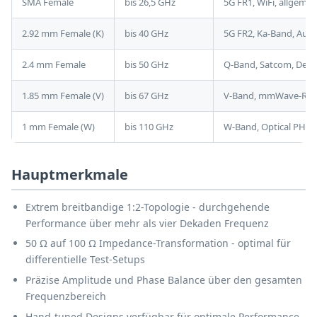
SMA Female
bis 26,5 GHz
5G FR1, WiFi, allgem
2.92 mm Female (K)
bis 40 GHz
5G FR2, Ka-Band, Aut
2.4 mm Female
bis 50 GHz
Q-Band, Satcom, Defe
1.85 mm Female (V)
bis 67 GHz
V-Band, mmWave-Rada
1 mm Female (W)
bis 110 GHz
W-Band, Optical PHY-T
Hauptmerkmale
Extrem breitbandige 1:2-Topologie - durchgehende
Performance über mehr als vier Dekaden Frequenz
50 Ω auf 100 Ω Impedance-Transformation - optimal für
differentielle Test-Setups
Präzise Amplitude und Phase Balance über den gesamten
Frequenzbereich
Hand-tuned Designs verfügbar für optimale Performance