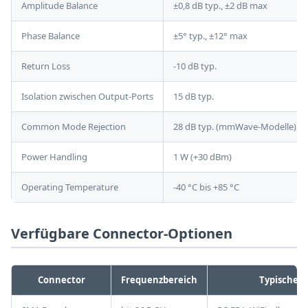
Amplitude Balance
±0,8 dB typ., ±2 dB max
Phase Balance
±5° typ., ±12° max
Return Loss
-10 dB typ.
Isolation zwischen Output-Ports
15 dB typ.
Common Mode Rejection
28 dB typ. (mmWave-Modelle)
Power Handling
1 W (+30 dBm)
Operating Temperature
-40 °C bis +85 °C
Verfügbare Connector-Optionen
Connector
Frequenzbereich
Typische 