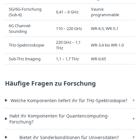
5G/6G-Forschung
Vaunix
0,41 – 6 GHz
(Sub-6)
programmable
6G Channel-
110 – 220 GHz
WR-6.5, WR-5.1
Sounding
220 GHz – 1,1
THz-Spektroskopie
WR-3.4 bis WR-1.0
THz
Sub-THz Imaging
1,1 – 1,7 THz
WR-0.65
Häufige Fragen zu Forschung
+
Welche Komponenten liefert ihr für THz-Spektroskopie?
Habt ihr Komponenten für Quantencomputing-
+
Forschung?
+
Bietet ihr Sonderkonditionen für Universitäten?